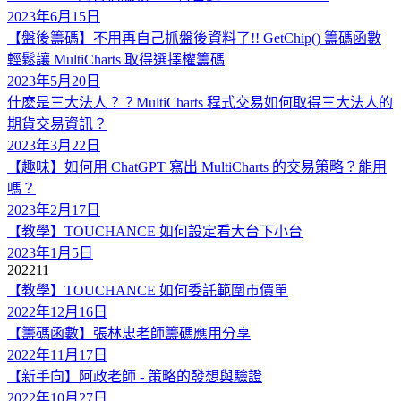
2023年6月15日
【盤後籌碼】不用再自己抓盤後資料了!! GetChip() 籌碼函數
輕鬆讓 MultiCharts 取得選擇權籌碼
2023年5月20日
什麽是三大法人？？MultiCharts 程式交易如何取得三大法人的
期貨交易資訊？
2023年3月22日
【趣味】如何用 ChatGPT 寫出 MultiCharts 的交易策略？能用
嗎？
2023年2月17日
【教學】TOUCHANCE 如何設定看大台下小台
2023年1月5日
2022
11
【教學】TOUCHANCE 如何委託範圍市價單
2022年12月16日
【籌碼函數】張林忠老師籌碼應用分享
2022年11月17日
【新手向】阿政老師 - 策略的發想與驗證
2022年10月27日