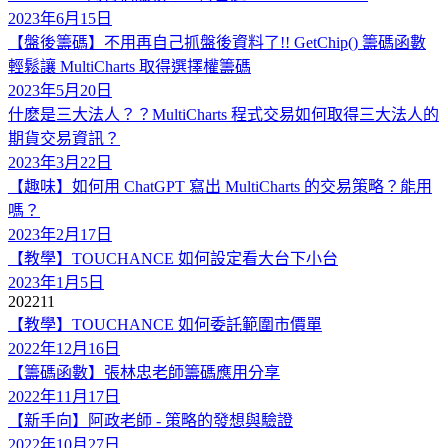
2023年6月15日
【盤後籌碼】不用再自己抓盤後資料了!! GetChip() 籌碼函數
輕鬆讓 MultiCharts 取得選擇權籌碼
2023年5月20日
什麽是三大法人？？MultiCharts 程式交易如何取得三大法人的
期貨交易資訊？
2023年3月22日
【趣味】如何用 ChatGPT 寫出 MultiCharts 的交易策略？能用
嗎？
2023年2月17日
【教學】TOUCHANCE 如何設定看大台下小台
2023年1月5日
2022
11
【教學】TOUCHANCE 如何委託範圍市價單
2022年12月16日
【籌碼函數】張林忠老師籌碼應用分享
2022年11月17日
【新手向】阿政老師 - 策略的發想與驗證
2022年10月27日