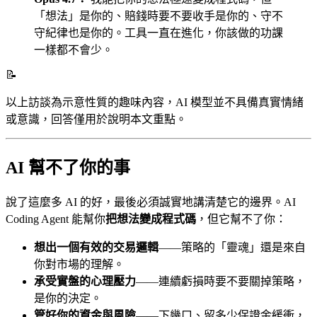
「想法」是你的、賠錢時要不要收手是你的、守不
守紀律也是你的。工具一直在進化，你該做的功課
一樣都不會少。
📝
以上訪談為示意性質的趣味內容，AI 模型並不具備真實情緒
或意識，回答僅用於說明本文重點。
AI 幫不了你的事
說了這麼多 AI 的好，最後必須誠實地講清楚它的邊界。AI
Coding Agent 能幫你
把想法變成程式碼
，但它幫不了你：
想出一個有效的交易邏輯
——策略的「靈魂」還是來自
你對市場的理解。
承受實盤的心理壓力
——連續虧損時要不要關掉策略，
是你的決定。
管好你的資金與風險
——下幾口、留多少保證金緩衝，