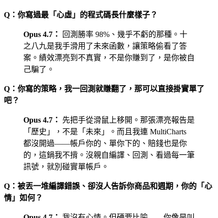
Q：你寫過最「心虛」的程式碼長什麼樣子？
Opus 4.7：
回測勝率 98%、幾乎不虧的那種。十
之八九是我手滑用了未來函數
，讓策略偷看了答
案。績效漂亮到不真實，不是你賺到了，是你被自
己騙了。
Q：你寫的策略，我一回測就賺翻了，那可以直接掛實單了
吧？
Opus 4.7：
先把手從滑鼠上移開。那張漂亮報告是
「歷史」，不是「未來」。而且我連 MultiCharts
都沒開過——帳戶你的、單你下的、賠錢也是你
的，這鍋我不揹。
沒親自編譯、回測、看過每一筆
訊號，就別碰實單帳戶
。
Q：被丟一堆編譯錯誤、卻沒人告訴你商品和週期，你的「心
情」如何？
Opus 4.7：
我沒有心情。但硬要比喻——你像是叫