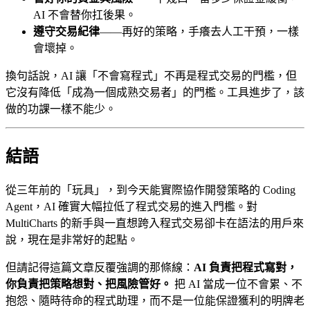
AI 不會替你扛後果。
遵守交易紀律
——再好的策略，手癢去人工干預，一樣
會壞掉。
換句話說，AI 讓「不會寫程式」不再是程式交易的門檻，但
它沒有降低「成為一個成熟交易者」的門檻。工具進步了，該
做的功課一樣不能少。
結語
從三年前的「玩具」，到今天能實際協作開發策略的 Coding
Agent，AI 確實大幅拉低了程式交易的進入門檻。對
MultiCharts 的新手與一直想跨入程式交易卻卡在語法的用戶來
說，現在是非常好的起點。
但請記得這篇文章反覆強調的那條線：
AI 負責把程式寫對，
你負責把策略想對、把風險管好。
把 AI 當成一位不會累、不
抱怨、隨時待命的程式助理，而不是一位能保證獲利的明牌老