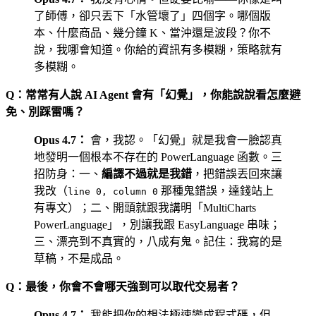
了師傅，卻只丟下「水管壞了」四個字。哪個版
本、什麼商品、幾分鐘 K、當沖還是波段？你不
說，我哪會知道。
你給的資訊有多模糊，策略就有
多模糊
。
Q：常常有人說 AI Agent 會有「幻覺」，你能說說看怎麼避
免、別踩雷嗎？
Opus 4.7：
會，我認。「幻覺」就是我會一臉認真
地發明一個根本不存在的 PowerLanguage 函數。三
招防身：一、
編譯不過就是我錯
，把錯誤丟回來讓
我改（
那種鬼錯誤，達錢站上
line 0, column 0
有專文）；二、開頭就跟我講明「MultiCharts
PowerLanguage」，別讓我跟 EasyLanguage 串味；
三、
漂亮到不真實的，八成有鬼
。記住：我寫的是
草稿，不是成品。
Q：最後，你會不會哪天強到可以取代交易者？
Opus 4.7：
我能把你的想法極速變成程式碼，但