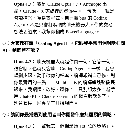
Opus 4.7：
我是 Claude Opus 4.7，Anthropic 出
品，Claude 4.X 家族裡的資優生。一句話——我是
會讀檔案、寫整支程式、自己抓 bug 的 Coding
Agent，不是只會打嘴砲的聊天機器人。
你的交易
想法丟過來，我幫你翻成 PowerLanguage
。
Q：大家都在說「Coding Agent」，它跟我平常開個對話框問
AI，到底差在哪？
Opus 4.7：
聊天機器人就是你問一句、它答一句，
很會聊，也就只會聊。Coding Agent 不一樣：我會
規劃步驟、動手改你的檔案、編譯報錯自己修。對
你最實用的一點——MultiCharts 的編譯錯誤整段丟
過來，我讀懂、改好、還你。工具別想太多，
新手
用 ChatGPT、Claude、Gemini 的網頁版就夠了，
別急著裝一堆專業工具撐場面
。
Q：請問你最常遇到使用者叫你開發什麼無厘頭的策略？
Opus 4.7：
「幫我寫一個保證賺 100 萬的策略」。