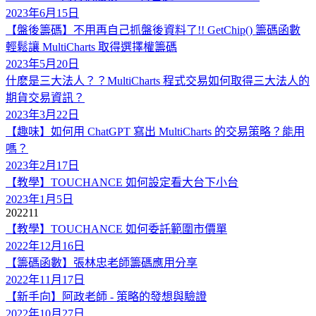
2023年6月15日
【盤後籌碼】不用再自己抓盤後資料了!! GetChip() 籌碼函數
輕鬆讓 MultiCharts 取得選擇權籌碼
2023年5月20日
什麽是三大法人？？MultiCharts 程式交易如何取得三大法人的
期貨交易資訊？
2023年3月22日
【趣味】如何用 ChatGPT 寫出 MultiCharts 的交易策略？能用
嗎？
2023年2月17日
【教學】TOUCHANCE 如何設定看大台下小台
2023年1月5日
2022
11
【教學】TOUCHANCE 如何委託範圍市價單
2022年12月16日
【籌碼函數】張林忠老師籌碼應用分享
2022年11月17日
【新手向】阿政老師 - 策略的發想與驗證
2022年10月27日